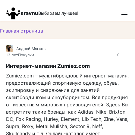
Перейти
к
sravnu
Выбираем лучшее!
контенту
Главная страница
Андрей Мягков
13 лет
Покупки
0
Интернет-магазин Zumiez.com
Zumiez.com – мультибрендовый интернет-магазин,
предоставляющий спортивную одежду, обувь,
экипировку и снаряжение для занятий
скейтбордингом и сноубордингом. Вся продукция
от известным мировых производителей. Здесь Вы
встретите такие бренды, как Adidas, Nike, Brixton,
DC, Fox Racing, Hurley, Element, Lib Tech, Zine, Vans,
Supra, Roxy, Metal Mulisha, Sector 9, Neff,
Skullcandy и т.д. Онлайн-каталог имеет