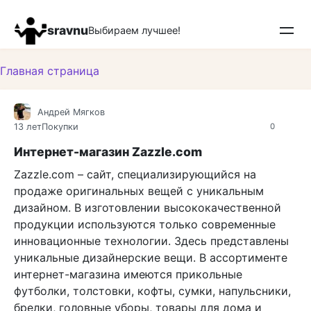
Перейти
к
sravnu
Выбираем лучшее!
контенту
Главная страница
Андрей Мягков
13 лет
Покупки
0
Интернет-магазин Zazzle.com
Zazzle.com – сайт, специализирующийся на
продаже оригинальных вещей с уникальным
дизайном. В изготовлении высококачественной
продукции используются только современные
инновационные технологии. Здесь представлены
уникальные дизайнерские вещи. В ассортименте
интернет-магазина имеются прикольные
футболки, толстовки, кофты, сумки, напульсники,
брелки, головные уборы, товары для дома и