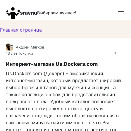
Перейти
к
sravnu
Выбираем лучшее!
контенту
Главная страница
Андрей Мягков
13 лет
Покупки
0
Интернет-магазин Us.Dockers.com
Us.Dockers.com (Докерс) – американский
интернет-магазин, который предлагает широкий
выбор брюк и штанов для мужчин и женщин, а
также коллекцию юбок для представительниц
прекрасного пола. Удобный каталог позволяет
выполнять сортировку по стилю, цвету и
назначению одежды, таким образом позволяя в
считанные минуты найти именно то, что Вы
ищете. Продукцию смело можно отнести к топ