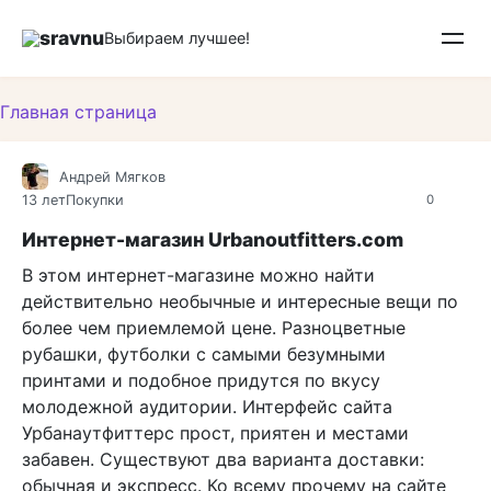
Перейти
sravnu
к
Выбираем лучшее!
контенту
Главная страница
Андрей Мягков
13 лет
Покупки
0
Интернет-магазин Urbanoutfitters.com
В этом интернет-магазине можно найти
действительно необычные и интересные вещи по
более чем приемлемой цене. Разноцветные
рубашки, футболки с самыми безумными
принтами и подобное придутся по вкусу
молодежной аудитории. Интерфейс сайта
Урбанаутфиттерс прост, приятен и местами
забавен. Существуют два варианта доставки:
обычная и экспресс. Ко всему прочему на сайте