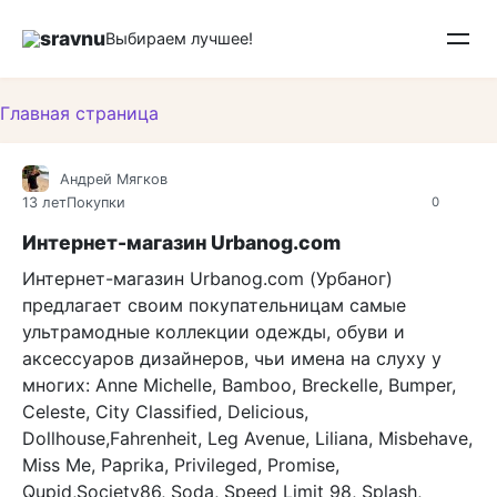
Перейти
sravnu
к
Выбираем лучшее!
контенту
Главная страница
Андрей Мягков
13 лет
Покупки
0
Интернет-магазин Urbanog.com
Интернет-магазин Urbanog.com (Урбаног)
предлагает своим покупательницам самые
ультрамодные коллекции одежды, обуви и
аксессуаров дизайнеров, чьи имена на слуху у
многих: Anne Michelle, Bamboo, Breckelle, Bumper,
Celeste, City Classified, Delicious,
Dollhouse,Fahrenheit, Leg Avenue, Liliana, Misbehave,
Miss Me, Paprika, Privileged, Promise,
Qupid,Society86, Soda, Speed Limit 98, Splash,