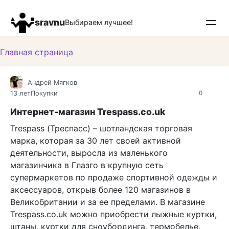
Перейти
к
sravnu
Выбираем лучшее!
контенту
Главная страница
Андрей Мягков
13 лет
Покупки
0
Интернет-магазин Trespass.co.uk
Trespass (Треспасс) – шотландская торговая
марка, которая за 30 лет своей активной
деятельности, выросла из маленького
магазинчика в Глазго в крупную сеть
супермаркетов по продаже спортивной одежды и
аксессуаров, открыв более 120 магазинов в
Великобритании и за ее пределами. В магазине
Trespass.co.uk можно приобрести лыжные куртки,
штаны, куртки для сноубординга, термобелье,