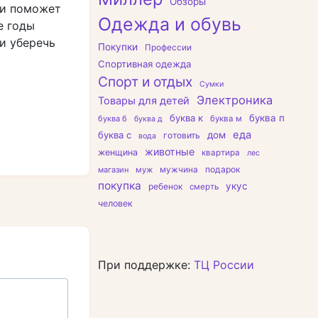
Обзоры
ки поможет
Одежда и обувь
е годы
и уберечь
Покупки
Профессии
Спортивная одежда
Спорт и отдых
Сумки
Электроника
Товары для детей
буква к
буква п
буква б
буква м
буква д
еда
буква с
дом
готовить
вода
животные
женщина
квартира
лес
подарок
магазин
муж
мужчина
покупка
укус
ребенок
смерть
человек
При поддержке:
ТЦ России