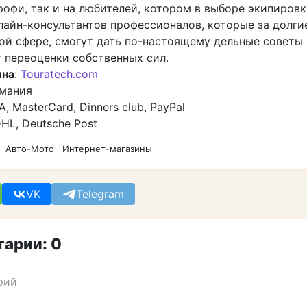
рофи, так и на любителей, котором в выборе экипиров
лайн-консультантов профессионалов, которые за долги
той сфере, смогут дать по-настоящему дельные советы 
т переоценки собственных сил.
ина
:
Touratech.com
рмания
SA, MasterCard, Dinners club, PayPal
DHL, Deutsche Post
Авто-Мото
Интернет-магазины
VK
Telegram
арии: 0