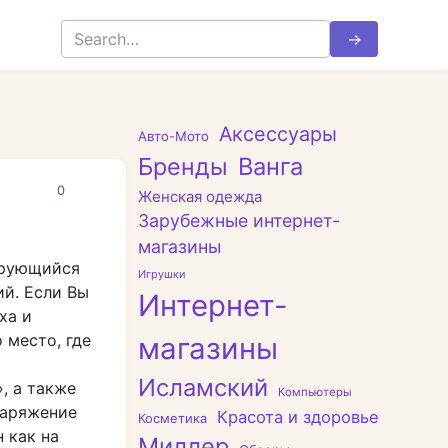
Search
for:
Аксессуары
Авто-Мото
Бренды
Ванга
0
Женская одежда
Зарубежные интернет-
магазины
зирующийся
Игрушки
й. Если Вы
Интернет-
ха и
 место, где
магазины
Исламский
, а также
Компьютеры
наряжение
Красота и здоровье
Косметика
 как на
Миллер