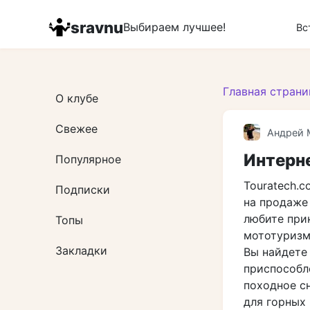
Перейти
к
sravnu
Выбираем лучшее!
Вс
контенту
Главная страни
О клубе
Свежее
Андрей 
Интерн
Популярное
Touratech.
Подписки
на продаже
любите при
Топы
мототуризма
Закладки
Вы найдете 
приспособл
походное с
для горных