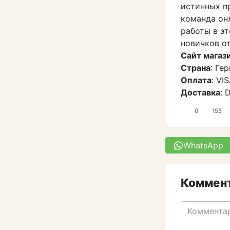
истинных п
команда он
работы в э
новичков о
Сайт магаз
Страна
: Ге
Оплата
: VI
Доставка
: 
0
155
WhatsApp
Коммент