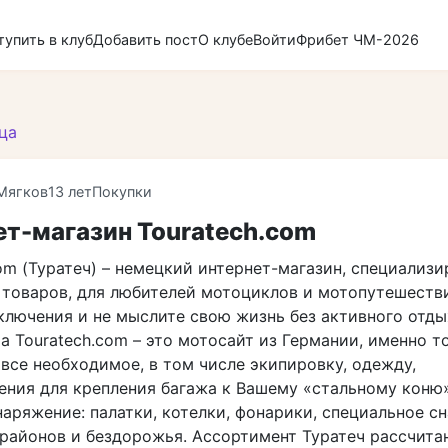
тупить в клуб
Добавить пост
О клубе
Войти
Фрибет ЧМ-2026
ца
Мягков
13 лет
Покупки
ет-магазин Touratech.com
com (Туратеч) – немецкий интернет-магазин, специали
 товаров, для любителей мотоциклов и мотопутешестви
ключения и не мыслите свою жизнь без активного отды
 Touratech.com – это мотосайт из Германии, именно то
все необходимое, в том числе экипировку, одежду,
ения для крепления багажа к Вашему «стальному коню»
наряжение: палатки, котелки, фонарики, специальное с
 районов и бездорожья. Ассортимент Туратеч рассчитан