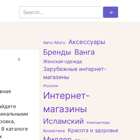
Search
for:
Аксессуары
Авто-Мото
Бренды
Ванга
0
Женская одежда
Зарубежные интернет-
магазины
Игрушки
вная
Интернет-
айдете
магазины
никальными
Исламский
ровка,
Компьютеры
 В каталоге
Красота и здоровье
Косметика
х
Миллер