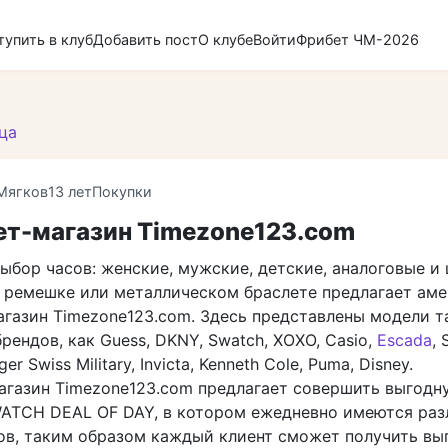
тупить в клуб
Добавить пост
О клубе
Войти
Фрибет ЧМ-2026
ца
Мягков
13 лет
Покупки
ет-магазин Timezone123.com
ыбор часов: женские, мужские, детские, аналоговые и
 ремешке или металлическом браслете предлагает ам
агазин Timezone123.com. Здесь представлены модели т
рендов, как Guess, DKNY, Swatch, XOXO, Casio,
Escada
, 
er Swiss Military, Invicta, Kenneth Cole, Puma, Disney.
агазин Timezone123.com предлагает совершить выгодн
WATCH DEAL OF DAY, в котором ежедневно имеются ра
ов, таким образом каждый клиент сможет получить вы