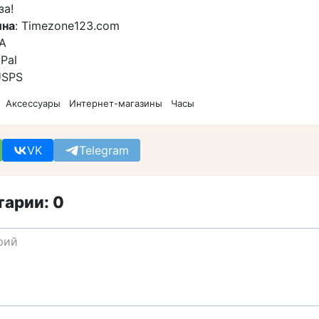
за!
ина
: Timezone123.com
А
yPal
USPS
Аксессуары
Интернет-магазины
Часы
VK
Telegram
арии: 0