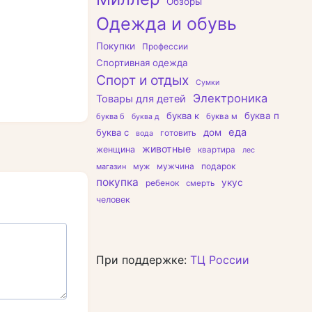
Обзоры
Одежда и обувь
Покупки
Профессии
Спортивная одежда
Спорт и отдых
Сумки
Электроника
Товары для детей
буква к
буква п
буква б
буква м
буква д
еда
буква с
дом
готовить
вода
животные
женщина
квартира
лес
подарок
магазин
муж
мужчина
покупка
укус
ребенок
смерть
человек
При поддержке:
ТЦ России