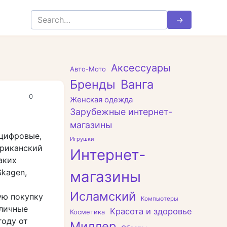
Search
for:
Аксессуары
Авто-Мото
Бренды
Ванга
0
Женская одежда
Зарубежные интернет-
магазины
 цифровые,
Игрушки
ериканский
Интернет-
аких
Skagen,
магазины
Исламский
ую покупку
Компьютеры
зличные
Красота и здоровье
Косметика
году от
Миллер