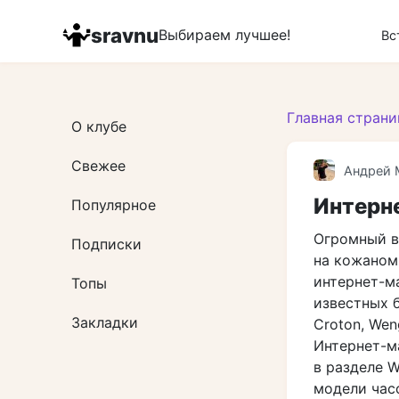
Перейти
к
sravnu
Выбираем лучшее!
Вс
контенту
Главная страни
О клубе
Свежее
Андрей 
Интерн
Популярное
Огромный в
Подписки
на кожаном
интернет-м
Топы
известных б
Закладки
Croton, Weng
Интернет-м
в разделе 
модели час