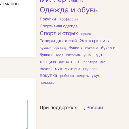
Обзоры
лагманов
Одежда и обувь
Покупки
Профессии
Спортивная одежда
Спорт и отдых
Сумки
Электроника
Товары для детей
буква к
буква п
буква б
буква м
буква д
еда
буква с
дом
готовить
вода
животные
женщина
квартира
лес
подарок
магазин
муж
мужчина
покупка
укус
ребенок
смерть
человек
При поддержке:
ТЦ России