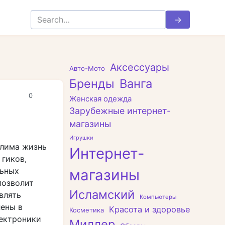
Search
for:
Аксессуары
Авто-Мото
Бренды
Ванга
0
Женская одежда
Зарубежные интернет-
магазины
Игрушки
слима жизнь
Интернет-
гиков,
льных
магазины
позволит
Исламский
влять
Компьютеры
ены в
Красота и здоровье
Косметика
лектроники
Миллер