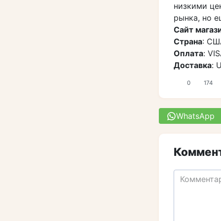
низкими це
рынка, но 
Сайт магаз
Страна
: СШ
Оплата
: VI
Доставка
: 
0
174
WhatsApp
Коммент