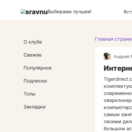
Перейти
к
sravnu
Выбираем лучшее!
Вст
контенту
Главная страни
О клубе
Свежее
Андрей 
Интерне
Популярное
Tigerdirect
Подписки
комплектую
современно
Топы
оверклокер
Закладки
компьютеро
самым заня
своими дел
большом ас