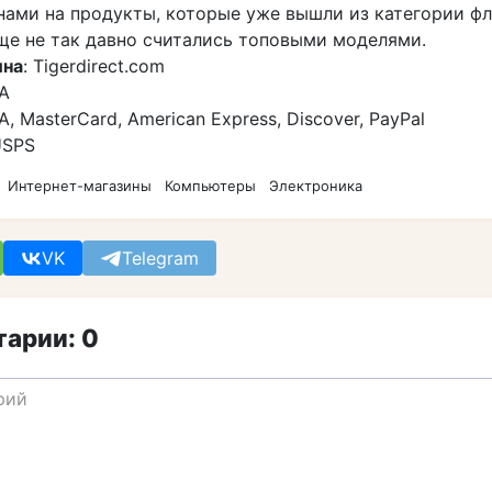
нами на продукты, которые уже вышли из категории ф
еще не так давно считались топовыми моделями.
ина
: Tigerdirect.com
А
SA, MasterCard, American Express, Discover, PayPal
USPS
Интернет-магазины
Компьютеры
Электроника
VK
Telegram
арии: 0