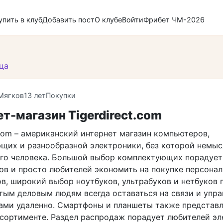
упить в клуб
Добавить пост
О клубе
Войти
Фрибет ЧМ-2026
ца
Мягков
13 лет
Покупки
т-магазин Tigerdirect.com
.com – американский интернет магазин компьютеров,
щих и разнообразной электроники, без которой немы
го человека. Большой выбор комплектующих порадует 
ов и просто любителей экономить на покупке персона
в, широкий выбор ноутбуков, ультрабуков и нетбуков 
тым деловым людям всегда оставаться на связи и упра
ами удаленно. Смартфоны и планшеты также представл
сортименте. Раздел распродаж порадует любителей э