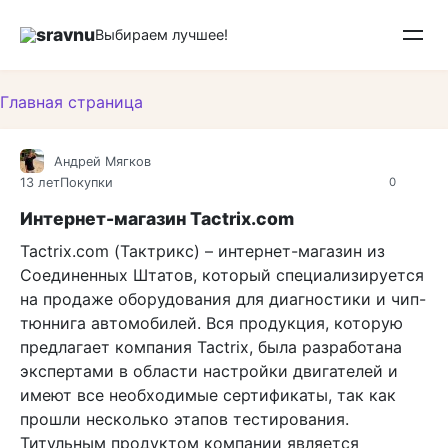
Перейти
sravnu
к
Выбираем лучшее!
контенту
Главная страница
Андрей Мягков
13 лет
Покупки
0
Интернет-магазин Tactrix.com
Tactrix.com (Тактрикс) – интернет-магазин из
Соединенных Штатов, который специализируется
на продаже оборудования для диагностики и чип-
тюннига автомобилей. Вся продукция, которую
предлагает компания Tactrix, была разработана
экспертами в области настройки двигателей и
имеют все необходимые сертификаты, так как
прошли несколько этапов тестирования.
Титульным продуктом компании является