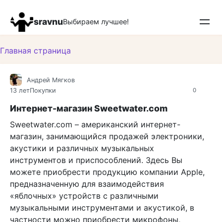
Перейти
к
sravnu
Выбираем лучшее!
контенту
Главная страница
Андрей Мягков
13 лет
Покупки
0
Интернет-магазин Sweetwater.com
Sweetwater.com – американский интернет-
магазин, занимающийся продажей электроники,
акустики и различных музыкальных
инструментов и приспособлений. Здесь Вы
можете приобрести продукцию компании Apple,
предназначенную для взаимодействия
«яблочных» устройств с различными
музыкальными инструментами и акустикой, в
частности можно приобрести микрофоны,