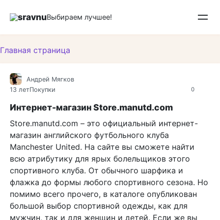
Перейти
sravnu
к
Выбираем лучшее!
контенту
Главная страница
Андрей Мягков
13 лет
Покупки
0
Интернет-магазин Store.manutd.com
Store.manutd.com – это официальный интернет-
магазин английского футбольного клуба
Manchester United. На сайте вы сможете найти
всю атрибутику для ярых болельщиков этого
спортивного клуба. От обычного шарфика и
флажка до формы любого спортивного сезона. Но
помимо всего прочего, в каталоге опубликован
большой выбор спортивной одежды, как для
мужчин, так и для женщин и детей. Если же вы