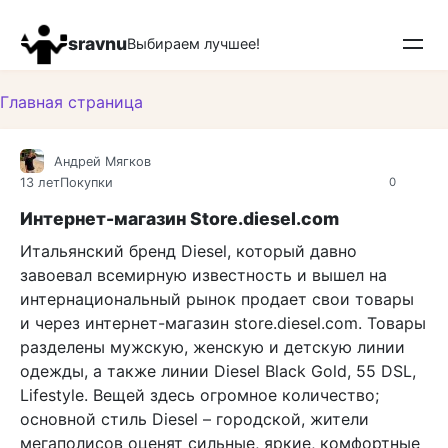
Перейти
к
sravnu
Выбираем лучшее!
контенту
Главная страница
Андрей Мягков
13 лет
Покупки
0
Интернет-магазин Store.diesel.com
Итальянский бренд Diesel, который давно
завоевал всемирную известность и вышел на
интернациональный рынок продает свои товары
и через интернет-магазин store.diesel.com. Товары
разделены мужскую, женскую и детскую линии
одежды, а также линии Diesel Black Gold, 55 DSL,
Lifestyle. Вещей здесь огромное количество;
основной стиль Diesel – городской, жители
мегаполисов оценят сильные, яркие, комфортные