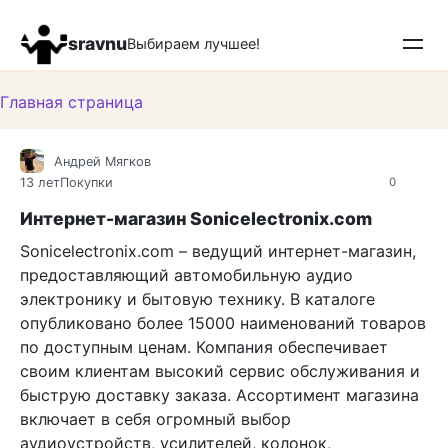
Перейти
к
sravnu
Выбираем лучшее!
контенту
Главная страница
Андрей Мягков
13 лет
Покупки
0
Интернет-магазин Sonicelectronix.com
Sonicelectronix.com – ведущий интернет-магазин,
предоставляющий автомобильную аудио
электронику и бытовую технику. В каталоге
опубликовано более 15000 наименований товаров
по доступным ценам. Компания обеспечивает
своим клиентам высокий сервис обслуживания и
быструю доставку заказа. Ассортимент магазина
включает в себя огромный выбор
аудиоустройств, усилителей, колонок,