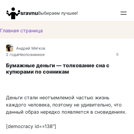
Перейти
к
sravnu
Выбираем лучшее!
контенту
Главная страница
Андрей Мягков
2 года
Неопознанное
0
Бумажные деньги — толкование сна с
купюрами по сонникам
Деньги стали неотъемлемой частью жизнь
каждого человека, поэтому не удивительно, что
данный образ нередко появляется в сновидениях.
[democracy id=»138″]