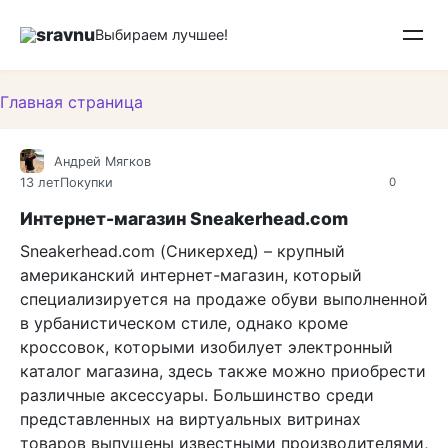
Перейти
sravnu
к
Выбираем лучшее!
контенту
Главная страница
Андрей Мягков
13 лет
Покупки
0
Интернет-магазин Sneakerhead.com
Sneakerhead.com (Сникерхед) – крупный
американский интернет-магазин, который
специализируется на продаже обуви выполненной
в урбанистическом стиле, однако кроме
кроссовок, которыми изобилует электронный
каталог магазина, здесь также можно приобрести
различные аксессуары. Большинство среди
представленных на виртуальных витринах
товаров выпущены известными производителями,