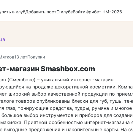
упить в клуб
Добавить пост
О клубе
Войти
Фрибет ЧМ-2026
ца
Мягков
13 лет
Покупки
ет-магазин Smashbox.com
om (Смешбокс) – уникальный интернет-магазин,
рующийся на продаже декоративной косметики. Компа
яет широкий выбор качественной продукции по прие
талоге товаров опубликованы блески для губ, тушь, тен
я глаз, тонирующие средства, пудры, румяна и многое 
, большое выбор инструментов и приборов для создани
 макияжа. Приятной особенностью интернет-магазина 
е выгодные предложения и накопительные карты. На с