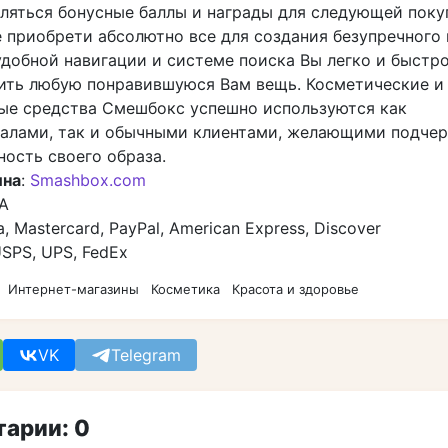
сляться бонусные баллы и награды для следующей поку
 приобрети абсолютно все для создания безупречного
удобной навигации и системе поиска Вы легко и быстр
пить любую понравившуюся Вам вещь. Косметические и
ые средства Смешбокс успешно используются как
алами, так и обычными клиентами, желающими подчер
ность своего образа.
ина
:
Smashbox.com
А
sa, Mastercard, PayPal, American Express, Discover
USPS, UPS, FedEx
Интернет-магазины
Косметика
Красота и здоровье
VK
Telegram
арии: 0