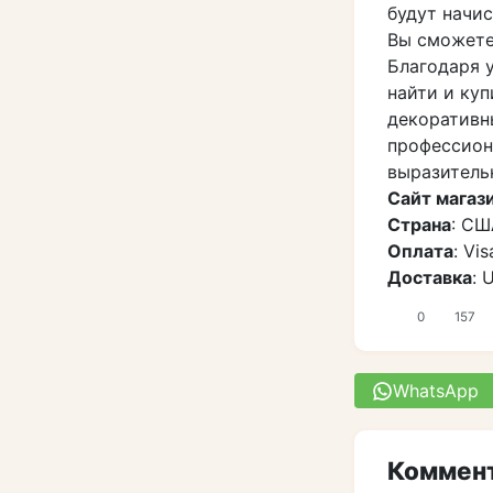
будут начи
Вы сможете
Благодаря 
найти и ку
декоративн
профессион
выразитель
Сайт магаз
Страна
: СШ
Оплата
: Vi
Доставка
: 
0
157
WhatsApp
Коммент