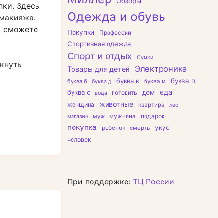
Обзоры
пки. Здесь
Одежда и обувь
 макияжа.
о сможете
Покупки
Профессии
Спортивная одежда
Спорт и отдых
Сумки
кнуть
Электроника
Товары для детей
буква к
буква п
буква б
буква м
буква д
еда
буква с
дом
готовить
вода
животные
женщина
квартира
лес
подарок
магазин
муж
мужчина
покупка
укус
ребенок
смерть
человек
При поддержке:
ТЦ России