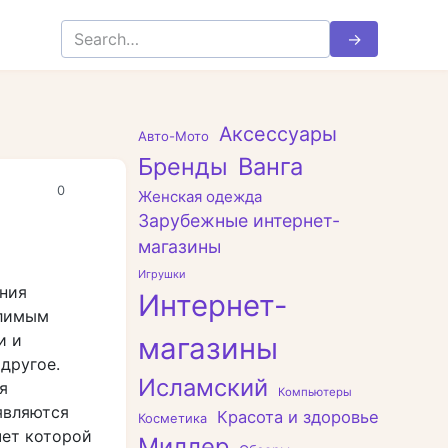
Search
for:
Аксессуары
Авто-Мото
Бренды
Ванга
0
Женская одежда
Зарубежные интернет-
магазины
Игрушки
ния
Интернет-
млимым
и и
магазины
другое.
Исламский
я
Компьютеры
являются
Красота и здоровье
Косметика
чет которой
Миллер