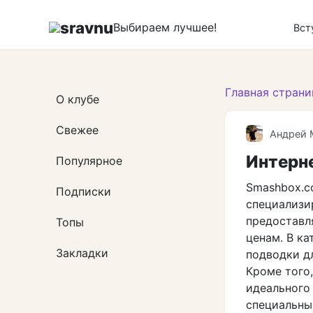
Перейти
к
sravnu
Выбираем лучшее!
Вст
контенту
Главная страни
О клубе
Свежее
Андрей 
Интерн
Популярное
Smashbox.c
Подписки
специализи
предоставл
Топы
ценам. В ка
Закладки
подводки дл
Кроме того
идеального
специальны