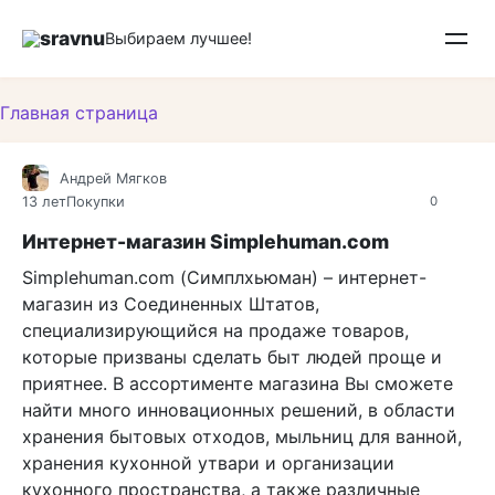
Перейти
sravnu
к
Выбираем лучшее!
контенту
Главная страница
Андрей Мягков
13 лет
Покупки
0
Интернет-магазин Simplehuman.com
Simplehuman.com (Симплхьюман) – интернет-
магазин из Соединенных Штатов,
специализирующийся на продаже товаров,
которые призваны сделать быт людей проще и
приятнее. В ассортименте магазина Вы сможете
найти много инновационных решений, в области
хранения бытовых отходов, мыльниц для ванной,
хранения кухонной утвари и организации
кухонного пространства, а также различные