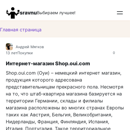
Перейти
к
sravnu
Выбираем лучшее!
контенту
Главная страница
Андрей Мягков
13 лет
Покупки
0
Интернет-магазин Shop.oui.com
Shop.oui.com (Оуи) – немецкий интернет магазин,
продукция которого адресована
представительницам прекрасного пола. Несмотря
на то, что штаб-квартира магазина базируется на
территории Германии, склады и филиалы
магазина расположены во многих странах Европы
таких как Австрия, Бельгия, Великобритания,
Нидерланды, Франция, Финляндия, Испания,
Италия, Португалия. Такое территориальное