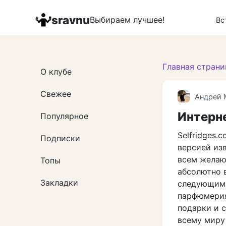
Перейти
к
sravnu
Выбираем лучшее!
Вс
контенту
Главная страни
О клубе
Свежее
Андрей 
Интерне
Популярное
Selfridges.
Подписки
версией изв
всем желаю
Топы
абсолютно в
Закладки
следующим 
парфюмерия 
подарки и с
всему миру