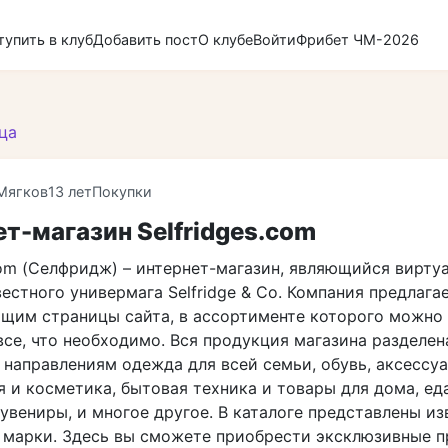
тупить в клуб
Добавить пост
О клубе
Войти
Фрибет ЧМ-2026
ца
Мягков
13 лет
Покупки
т-магазин Selfridges.com
com (Селфридж) – интернет-магазин, являющийся вирту
естного универмага Selfridge & Co. Компания предлага
щим страницы сайта, в ассортименте которого можно
се, что необходимо. Вся продукция магазина разделен
направлениям одежда для всей семьи, обувь, аксессуа
и косметика, бытовая техника и товары для дома, еда
увениры, и многое другое. В каталоге представлены и
 марки. Здесь вы сможете приобрести эксклюзивные п