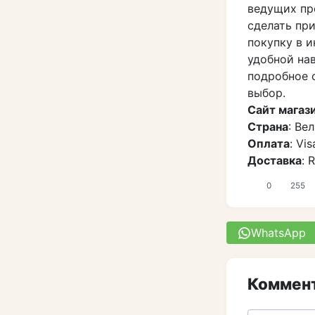
ведущих пр
сделать пр
покупку в 
удобной нав
подробное 
выбор.
Сайт магаз
Страна
: Ве
Оплата
: Vi
Доставка
: 
0
255
WhatsApp
Коммент