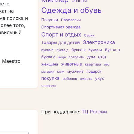
Обзоры
жете
Одежда и обувь
кат на
ме поиска и
Покупки
Профессии
олее того,
Спортивная одежда
равильный
Спорт и отдых
Сумки
Электроника
Товары для детей
буква к
буква п
буква б
буква м
буква д
еда
буква с
дом
готовить
вода
n, Maestro
животные
женщина
квартира
лес
подарок
магазин
муж
мужчина
покупка
укус
ребенок
смерть
человек
При поддержке:
ТЦ России