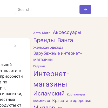
Search
for:
Аксессуары
Авто-Мото
Бренды
Ванга
0
Женская одежда
Зарубежные интернет-
магазины
альной
Игрушки
ет посетить
Интернет-
 приобрести
а по
магазины
ры,
Исламский
 и напитки,
Компьютеры
звестные
Красота и здоровье
Косметика
родукты от
Миллер