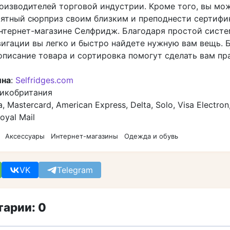
оизводителей торговой индустрии. Кроме того, вы мо
иятный сюрприз своим близким и преподнести сертифи
интернет-магазине Селфридж. Благодаря простой систе
игации вы легко и быстро найдете нужную вам вещь. Б
описание товара и сортировка помогут сделать вам п
ина
:
Selfridges.com
ликобритания
sa, Mastercard, American Express, Delta, Solo, Visa Electro
Royal Mail
Аксессуары
Интернет-магазины
Одежда и обувь
VK
Telegram
арии: 0