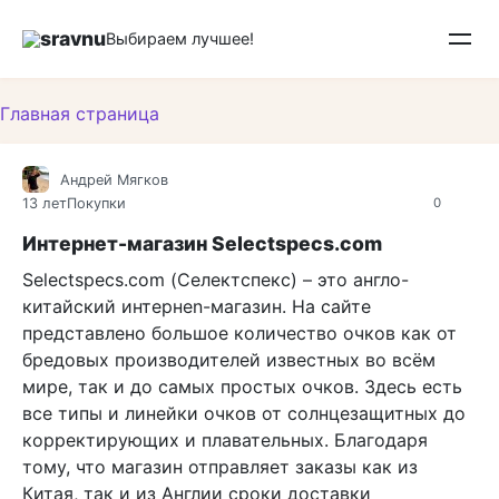
Перейти
sravnu
к
Выбираем лучшее!
контенту
Главная страница
Андрей Мягков
13 лет
Покупки
0
Интернет-магазин Selectspecs.com
Selectspecs.com (Селектспекс) – это англо-
китайский интернеn-магазин. На сайте
представлено большое количество очков как от
бредовых производителей известных во всём
мире, так и до самых простых очков. Здесь есть
все типы и линейки очков от солнцезащитных до
корректирующих и плавательных. Благодаря
тому, что магазин отправляет заказы как из
Китая, так и из Англии сроки доставки