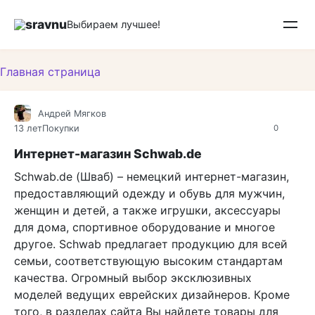
Перейти
sravnu
к
Выбираем лучшее!
контенту
Главная страница
Андрей Мягков
13 лет
Покупки
0
Интернет-магазин Schwab.de
Schwab.de (Шваб) – немецкий интернет-магазин,
предоставляющий одежду и обувь для мужчин,
женщин и детей, а также игрушки, аксессуары
для дома, спортивное оборудование и многое
другое. Schwab предлагает продукцию для всей
семьи, соответствующую высоким стандартам
качества. Огромный выбор эксклюзивных
моделей ведущих еврейских дизайнеров. Кроме
того, в разделах сайта Вы найдете товары для