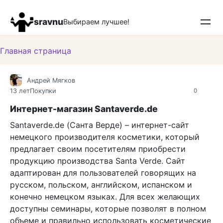
Перейти
к
sravnu
Выбираем лучшее!
контенту
Главная страница
Андрей Мягков
13 лет
Покупки
0
Интернет-магазин Santaverde.de
Santaverde.de (Санта Верде) – интернет-сайт
немецкого производителя косметики, который
предлагает своим посетителям приобрести
продукцию производства Santa Verde. Сайт
адаптирован для пользователей говорящих на
русском, польском, английском, испанском и
конечно немецком языках. Для всех желающих
доступны семинары, которые позволят в полном
объеме и правильно использовать косметические