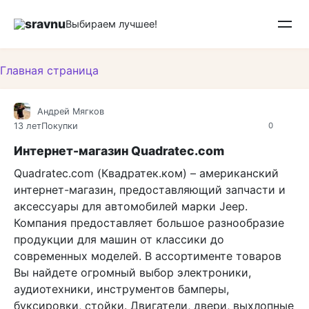
Перейти
sravnu
к
Выбираем лучшее!
контенту
Главная страница
Андрей Мягков
13 лет
Покупки
0
Интернет-магазин Quadratec.com
Quadratec.com (Квадратек.ком) – американский
интернет-магазин, предоставляющий запчасти и
аксессуары для автомобилей марки Jeep.
Компания предоставляет большое разнообразие
продукции для машин от классики до
современных моделей. В ассортименте товаров
Вы найдете огромный выбор электроники,
аудиотехники, инструментов бамперы,
буксировки, стойки. Двигатели, двери, выхлопные