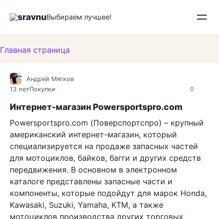
Перейти
sravnu
к
Выбираем лучшее!
контенту
Главная страница
Андрей Мягков
13 лет
Покупки
0
Интернет-магазин Powersportspro.com
Powersportspro.com (Поверспортспро) – крупный
американский интернет-магазин, который
специализируется на продаже запасных частей
для мотоциклов, байков, багги и других средств
передвижения. В основном в электронном
каталоге представлены запасные части и
компоненты, которые подойдут для марок Honda,
Kawasaki, Suzuki, Yamaha, KTM, а также
мотоциклов производства других торговых