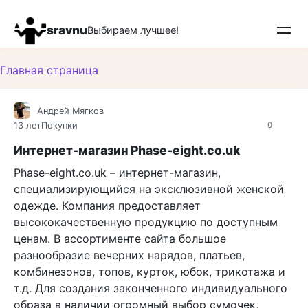
Перейти
к
sravnu
Выбираем лучшее!
контенту
Главная страница
Андрей Мягков
13 лет
Покупки
0
Интернет-магазин Phase-eight.co.uk
Phase-eight.co.uk – интернет-магазин,
специализирующийся на эксклюзивной женской
одежде. Компания предоставляет
высококачественную продукцию по доступным
ценам. В ассортименте сайта большое
разнообразие вечерних нарядов, платьев,
комбинезонов, топов, курток, юбок, трикотажа и
т.д. Для создания законченного индивидуального
образа в наличии огромный выбор сумочек,