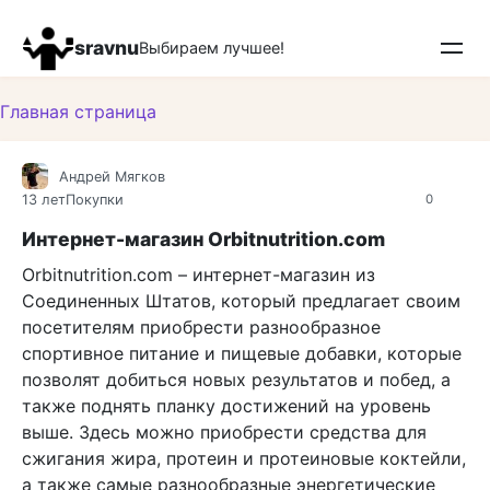
Перейти
к
sravnu
Выбираем лучшее!
контенту
Главная страница
Андрей Мягков
13 лет
Покупки
0
Интернет-магазин Orbitnutrition.com
Orbitnutrition.com – интернет-магазин из
Соединенных Штатов, который предлагает своим
посетителям приобрести разнообразное
спортивное питание и пищевые добавки, которые
позволят добиться новых результатов и побед, а
также поднять планку достижений на уровень
выше. Здесь можно приобрести средства для
сжигания жира, протеин и протеиновые коктейли,
а также самые разнообразные энергетические