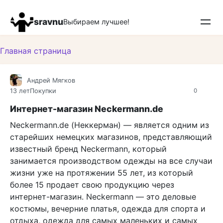
Перейти
к
sravnu
Выбираем лучшее!
контенту
Главная страница
Андрей Мягков
13 лет
Покупки
0
Интернет-магазин Neckermann.de
Neckermann.de (Неккерман) — является одним из
старейших немецких магазинов, представляющий
известный бренд Neckermann, который
занимается производством одежды на все случаи
жизни уже на протяжении 55 лет, из который
более 15 продает свою продукцию через
интернет-магазин. Neckermann — это деловые
костюмы, вечерние платья, одежда для спорта и
отдыха, одежда для самых маленьких и самых