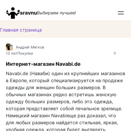
Перейти
к
sravnu
Выбираем лучшее!
контенту
Главная страница
Андрей Мягков
13 лет
Покупки
0
Интернет-магазин Navabi.de
Navabi.de (Наваби) один из крупнейших магазинов
в Европе, который специализируется на продаже
одежды для женщин больших размеров. В
обычных магазинах редко встретишь женскую
одежду больших размеров, либо это одежда,
которая представляет собой печальное зрелище.
Немецкий магазин Navabiеще раз доказал, что
для любых размеров найдется стильная, яркая,
удобная одежда, которая будет выглядеть