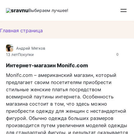
Перейти
sravnu
к
Выбираем лучшее!
контенту
Главная страница
Андрей Мягков
13 лет
Покупки
0
Интернет-магазин Monifc.com
Monifc.com – американский магазин, который
предлагает своим посетителям приобрести
стильные женские платья посредством
всемирной паутины интернета. Особенность
магазина состоит в том, что здесь можно
приобрести одежду для женщин с нестандартной
фигурой. Обычно одежда больших размеров
производится путем увеличения моделей одежды
для стандартной фигуры, и результат оказывается