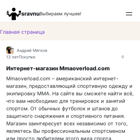
Перейти
к
sravnu
Выбираем лучшее!
контенту
Главная страница
Андрей Мягков
13 лет
Покупки
0
Интернет-магазин Mmaoverload.com
Mmaoverload.com – американский интернет-
магазин, предоставляющий спортивную одежду и
экипировку MMA. На сайте вы сможете найти всё,
что вам необходимо для тренировок и занятий
спортом. От обычных футболок и штанов до
защитного снаряжения и спортивного питания.
Магазин заинтересует всех независимо от того,
являетесь Вы профессиональным спортсменом
или просто любителем этого вида спорта.