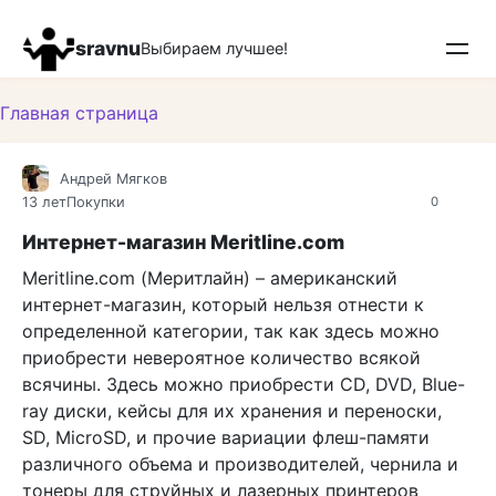
Перейти
к
sravnu
Выбираем лучшее!
контенту
Главная страница
Андрей Мягков
13 лет
Покупки
0
Интернет-магазин Meritline.com
Meritline.com (Меритлайн) – американский
интернет-магазин, который нельзя отнести к
определенной категории, так как здесь можно
приобрести невероятное количество всякой
всячины. Здесь можно приобрести CD, DVD, Blue-
ray диски, кейсы для их хранения и переноски,
SD, MicroSD, и прочие вариации флеш-памяти
различного объема и производителей, чернила и
тонеры для струйных и лазерных принтеров