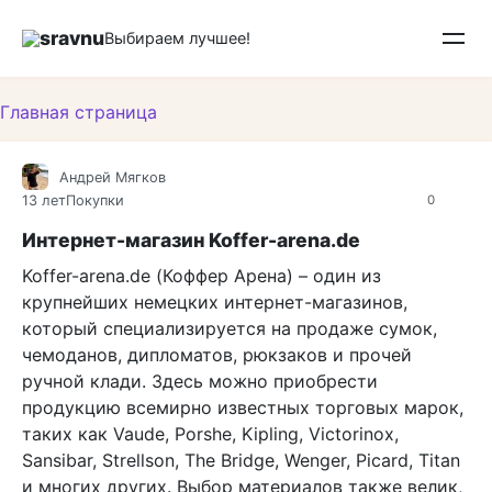
Перейти
sravnu
к
Выбираем лучшее!
контенту
Главная страница
Андрей Мягков
13 лет
Покупки
0
Интернет-магазин Koffer-arena.de
Koffer-arena.de (Коффер Арена) – один из
крупнейших немецких интернет-магазинов,
который специализируется на продаже сумок,
чемоданов, дипломатов, рюкзаков и прочей
ручной клади. Здесь можно приобрести
продукцию всемирно известных торговых марок,
таких как Vaude, Porshe, Kipling, Victorinox,
Sansibar, Strellson, The Bridge, Wenger, Picard, Titan
и многих других. Выбор материалов также велик,