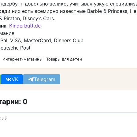
индербутт довольно велико, учитывая узкую специали
реди них есть всемирно известные Barbie & Princess, Hell
& Piraten, Disney’s Cars.
ина
:
Kinderbutt.de
рмания
yPal, VISA, MasterCard, Dinners Club
Deutsche Post
Интернет-магазины
Товары для детей
VK
Telegram
арии: 0