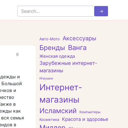
Search
for:
Аксессуары
Авто-Мото
Бренды
Ванга
0
Женская одежда
Зарубежные интернет-
магазины
 одежды и
Игрушки
. Большой
Интернет-
очков и
чество
магазины
Также в
Исламский
дежды как
Компьютеры
 вся семья
Красота и здоровье
Косметика
ендов в
Миллер