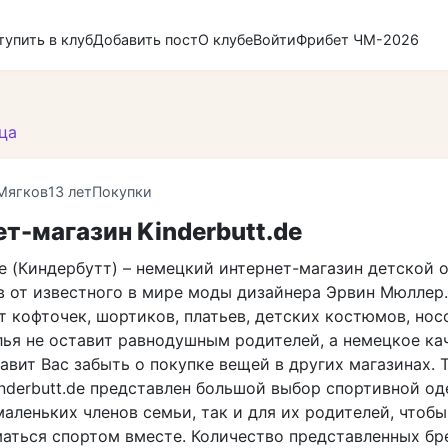
тупить в клуб
Добавить пост
О клубе
Войти
Фрибет ЧМ-2026
ца
Мягков
13 лет
Покупки
т-магазин Kinderbutt.de
de (Киндербутт) – немецкий интернет-магазин детской
в от известного в мире моды дизайнера Эрвин Мюллер
 кофточек, шортиков, платьев, детских костюмов, нос
лья не оставит равнодушным родителей, а немецкое ка
авит Вас забыть о покупке вещей в других магазинах. 
inderbutt.de представлен большой выбор спортивной о
аленьких членов семьи, так и для их родителей, чтобы
маться спортом вместе. Количество представленных бр