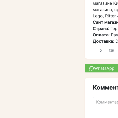
магазине К
магазина, с
Lego, Ritter 
Сайт магаз
Страна
: Ге
Оплата
: Pa
Доставка
: 
0
136
WhatsApp
Коммент