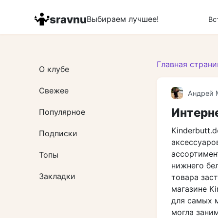
Перейти
к
sravnu
Выбираем лучшее!
Вс
контенту
Главная страни
О клубе
Свежее
Андрей 
Интерне
Популярное
Kinderbutt.
Подписки
аксессуаро
ассортимент
Топы
нижнего бе
Закладки
товара заст
магазине K
для самых м
могла зани