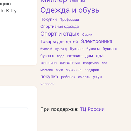
Обзоры
зацию
Одежда и обувь
o Kitty,
Покупки
Профессии
Спортивная одежда
Спорт и отдых
Сумки
Электроника
Товары для детей
буква к
буква п
буква б
буква м
буква д
еда
буква с
дом
готовить
вода
животные
женщина
квартира
лес
подарок
магазин
муж
мужчина
покупка
укус
ребенок
смерть
человек
При поддержке:
ТЦ России