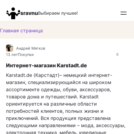
Перейти
к
sravnu
Выбираем лучшее!
контенту
Главная страница
Андрей Мягков
13 лет
Покупки
0
Интернет-магазин Karstadt.de
Karstadt.de (Карстадт)– немецкий интернет-
магазин, специализирующийся на широком
ассортименте одежды, обуви, аксессуаров,
товаров дома и путешествий. Karstadt
ориентируется на различные области
потребностей клиентов, полных жизни и
приключений. Вся продукция представлена
следующими направлениями – мода, аксессуары,
электронная техника, мебель, ювелирные