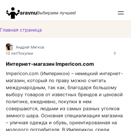
Перейти
к
sravnu
Выбираем лучшее!
контенту
Главная страница
Андрей Мягков
13 лет
Покупки
0
Интернет-магазин Impericon.com
Impericon.com (Империкон) – немецкий интернет-
магазин, который по праву можно считать
международным, так как, благодаря большому
выбору товаров от известных брендов и ценовой
политике, ежедневно, покупки в нем
совершаются, людьми из самых разных уголков
земного шара. Основная специализация магазина
– уличная одежда и обувь, ориентированная на
молодого потребителя. В Империкон, среди