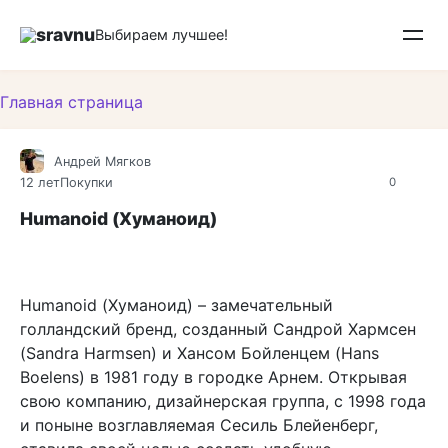
Перейти
sravnu
к
Выбираем лучшее!
контенту
Главная страница
Андрей Мягков
12 лет
Покупки
0
Humanoid (Хуманоид)
Humanoid (Хуманоид) – замечательный
голландский бренд, созданный Сандрой Хармсен
(Sandra Harmsen) и Хансом Бойленцем (Hans
Boelens) в 1981 году в городке Арнем. Открывая
свою компанию, дизайнерская группа, с 1998 года
и поныне возглавляемая Сесиль Блейенберг,