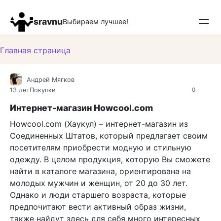
Перейти
к
sravnu
Выбираем лучшее!
контенту
Главная страница
Андрей Мягков
13 лет
Покупки
0
Интернет-магазин Howcool.com
Howcool.com (Хаукул) – интернет-магазин из
Соединенных Штатов, который предлагает своим
посетителям приобрести модную и стильную
одежду. В целом продукция, которую Вы сможете
найти в каталоге магазина, ориентирована на
молодых мужчин и женщин, от 20 до 30 лет.
Однако и люди старшего возраста, которые
предпочитают вести активный образ жизни,
также найдут здесь для себя много интересных