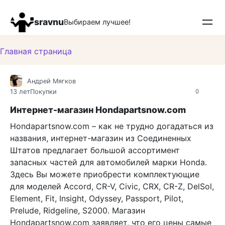
Перейти
к
sravnu
Выбираем лучшее!
контенту
Главная страница
Андрей Мягков
13 лет
Покупки
0
Интернет-магазин Hondapartsnow.com
Hondapartsnow.com – как не трудно догадаться из
названия, интернет-магазин из Соединенных
Штатов предлагает большой ассортимент
запасных частей для автомобилей марки Honda.
Здесь Вы можете приобрести комплектующие
для моделей Accord, CR-V, Civic, CRX, CR-Z, DelSol,
Element, Fit, Insight, Odyssey, Passport, Pilot,
Prelude, Ridgeline, S2000. Магазин
Hondapartsnow.com заявляет, что его цены самые