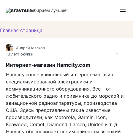
Перейти
sravnu
к
Выбираем лучшее!
контенту
Главная страница
Андрей Мягков
13 лет
Покупки
0
Интернет-магазин Hamcity.com
Hamcity.com – уникальный интернет-магазин
специализированной электроники и
коммуникационного оборудования. Все – от
любительского радио и приемника до морской и
авиационной радиоаппаратуры, производства
США. Здесь представлены такие известные
производители, как Motorola, Garmin, Icon,
Kenwood, Comet, Diamond, Larsen, Uniden и т. д.
Hamcity обеспечивает своим клиентам высокий