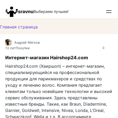
Перейти
к
sravnu
Выбираем лучшее!
контенту
Главная страница
Андрей Мягков
13 лет
Покупки
0
Интернет-магазин Hairshop24.com
Hairshop24.com (Хаиршоп) – интернет-магазин,
специализирующийся на профессиональной
продукции для парикмахеров и средствах по
уходу и лечению волос. Компания предлагает
клиентам только новейшие технологии и высокий
сервис обслуживания. Здесь представлены
известные бренды. Такие, как Braun, Diadermine,
Garnier, Goldwell, Intensive, Nivea, Londa, L’Oreal,
Schwarzkopf, Wella и т.д. В ассортименте