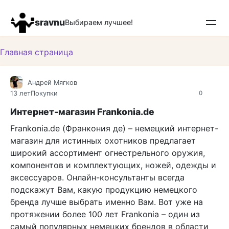
Перейти
к
sravnu
Выбираем лучшее!
контенту
Главная страница
Андрей Мягков
13 лет
Покупки
0
Интернет-магазин Frankonia.de
Frankonia.de (Франкония де) – немецкий интернет-
магазин для истинных охотников предлагает
широкий ассортимент огнестрельного оружия,
компонентов и комплектующих, ножей, одежды и
аксессуаров. Онлайн-консультанты всегда
подскажут Вам, какую продукцию немецкого
бренда лучше выбрать именно Вам. Вот уже на
протяжении более 100 лет Frankonia – один из
самый популярных немецких брендов в области