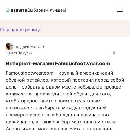
Перейти
sravnu
к
Выбираем лучшее!
контенту
Главная страница
Андрей Мягков
13 лет
Покупки
0
Интернет-магазин Famousfootwear.com
Famousfootwear.com – крупный американский
обувной ретейлер, который поставил перед собой
цель – собрать в одном месте небывалое прежде
количество производителей обуви, для того,
чтобы предоставить своим покупателям
возможность выбирать между продукцией
всемирно известных брендов и начинающих
дизайнеров, а также выбор материала и стиля.
Ассортимент магазина рассчитан на женщин,