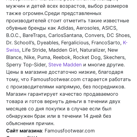
мужчин и детей всех возрастов, выбор размеров
также огромен.Среди представленных
производителей стоит отметить такие известные
обувные бренды как Adidas, Aerosoles, ASICS,
B.O.C., BareTraps, CarlosSantana, Convers, DC Shoes,
Dr. Schooll’s, Dyeables, Fergalicious, FrancoSarto,
K-
Swiss
, Life Stride, Madden Girl, Naturalizer, New
Blance, Nike, Puma, Reebok, Rocket Dog, Skechers,
Sperry Top-Sider,
Steve Madden
и многие другие.
Цены в магазине достаточно низкие, благодаря
тому, что Famousfootwear.com старается работать
с производителями напрямую, без посредников.
Магазин гарантирует качество продаваемого
товара и готов вернуть деньги в течении двух
месяцев со дня покупки в случае если был
обнаружен брак или в течении 14 дней без
объяснения причин.
Сайт магазина
: Famousfootwear.com