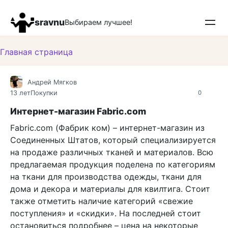
Перейти
к
sravnu
Выбираем лучшее!
контенту
Главная страница
Андрей Мягков
13 лет
Покупки
0
Интернет-магазин Fabric.com
Fabric.com (Фабрик ком) – интернет-магазин из
Соединенных Штатов, который специализируется
на продаже различных тканей и материалов. Всю
предлагаемая продукция поделена по категориям
на ткани для производства одежды, ткани для
дома и декора и материалы для квилтига. Стоит
также отметить наличие категорий «свежие
поступления» и «скидки». На последней стоит
остановиться подробнее – цена на некоторые