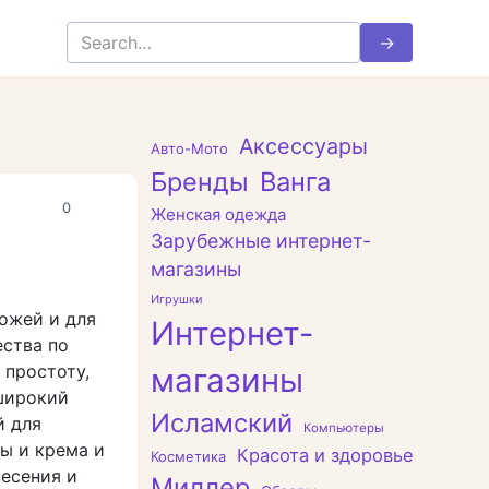
Search
for:
Аксессуары
Авто-Мото
Бренды
Ванга
0
Женская одежда
Зарубежные интернет-
магазины
Игрушки
ожей и для
Интернет-
ества по
 простоту,
магазины
 широкий
Исламский
й для
Компьютеры
ры и крема и
Красота и здоровье
Косметика
несения и
Миллер