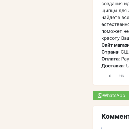
создания ид
щипцы для 
найдете вс
естественн
поможет не
красоту Ва
Сайт магаз
Страна
: СШ
Оплата
: Pa
Доставка
: 
0
116
WhatsApp
Коммент