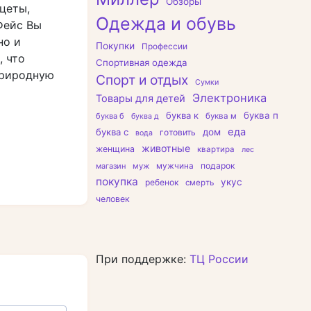
Обзоры
цеты,
Одежда и обувь
Фейс Вы
но и
Покупки
Профессии
, что
Спортивная одежда
природную
Спорт и отдых
Сумки
Электроника
Товары для детей
буква к
буква п
буква б
буква м
буква д
еда
буква с
дом
готовить
вода
животные
женщина
квартира
лес
подарок
магазин
муж
мужчина
покупка
укус
ребенок
смерть
человек
При поддержке:
ТЦ России