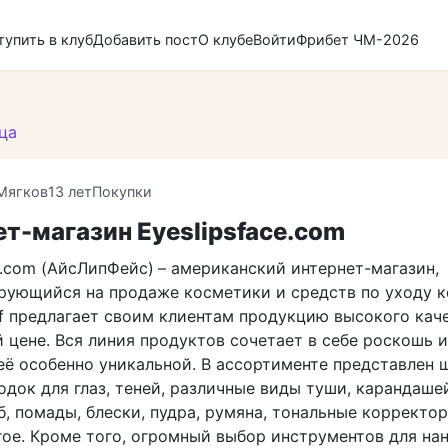
тупить в клуб
Добавить пост
О клубе
Войти
Фрибет ЧМ-2026
ца
Мягков
13 лет
Покупки
т-магазин Eyeslipsface.com
e.com (АйсЛипФейс)
– американский интернет-магазин,
рующийся на продаже косметики и средств по уходу к
lf предлагает своим клиентам продукцию высокого кач
цене. Вся линия продуктов сочетает в себе роскошь и
 её особенно уникальной. В ассортименте представлен
док для глаз, теней, различные виды туши, карандаше
б, помады, блески, пудра, румяна, тональные корректо
гое. Кроме того, огромный выбор инструментов для на