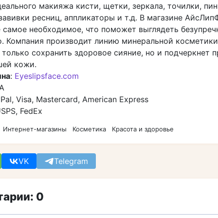
еального макияжа кисти, щетки, зеркала, точилки, пин
завивки ресниц, аппликаторы и т.д. В магазине АйсЛип
е самое необходимое, что поможет выглядеть безупреч
о. Компания производит линию минеральной косметики
 только сохранить здоровое сияние, но и подчеркнет 
шей кожи.
ина
:
Eyeslipsface.com
А
yPal, Visa, Mastercard, American Express
USPS, FedEx
Интернет-магазины
Косметика
Красота и здоровье
VK
Telegram
арии: 0