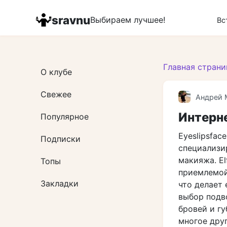
Перейти
к
sravnu
Выбираем лучшее!
Вс
контенту
Главная страни
О клубе
Свежее
Андрей 
Интерне
Популярное
Eyeslipsfac
Подписки
специализи
макияжа. E
Топы
приемлемой 
Закладки
что делает
выбор подво
бровей и гу
многое дру