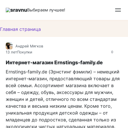
Перейти
sravnu
к
Выбираем лучшее!
контенту
Главная страница
Андрей Мягков
13 лет
Покупки
0
Интернет-магазин Ernstings-family.de
Ernstings-family.de (Эрнстинг фэмили) – немецкий
интернет-магазин, предоставляющий товары для
всей семьи. Ассортимент магазина включает в
себя – одежду, обувь, аксессуары для мужчин,
женщин и детей, отличного по всем стандартам
качества и весьма низким ценам. Кроме того,
уникальная продукция детской одежды – от
младенцев до подростков, сделанная только из
экологически чистых натуральных материалов.