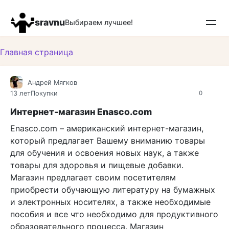
Перейти
к
sravnu
Выбираем лучшее!
контенту
Главная страница
Андрей Мягков
13 лет
Покупки
0
Интернет-магазин Enasco.com
Enasco.com – американский интернет-магазин,
который предлагает Вашему вниманию товары
для обучения и освоения новых наук, а также
товары для здоровья и пищевые добавки.
Магазин предлагает своим посетителям
приобрести обучающую литературу на бумажных
и электронных носителях, а также необходимые
пособия и все что необходимо для продуктивного
образовательного процесса. Магазин