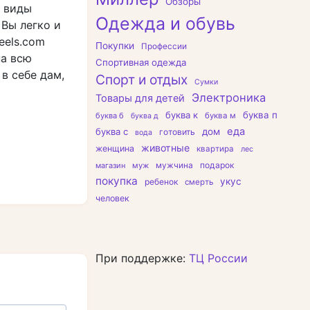
Обзоры
е виды
Одежда и обувь
 Вы легко и
eels.com
Покупки
Профессии
на всю
Спортивная одежда
в себе дам,
Спорт и отдых
Сумки
Электроника
Товары для детей
буква к
буква п
буква б
буква м
буква д
еда
буква с
дом
готовить
вода
животные
женщина
квартира
лес
подарок
магазин
муж
мужчина
покупка
укус
ребенок
смерть
человек
При поддержке:
ТЦ России