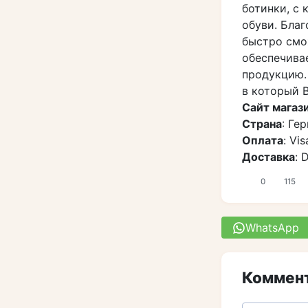
ботинки, с
обуви. Бла
быстро смож
обеспечива
продукцию.
в который В
Сайт магаз
Страна
: Ге
Оплата
: Vi
Доставка
: 
0
115
WhatsApp
Коммент