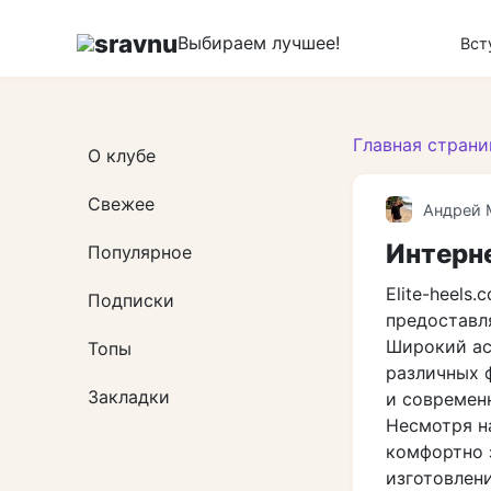
Перейти
к
sravnu
Выбираем лучшее!
Вст
контенту
Главная страни
О клубе
Свежее
Андрей 
Интерне
Популярное
Elite-heels
Подписки
предоставл
Широкий ас
Топы
различных 
Закладки
и современн
Несмотря на
комфортно 
изготовлени