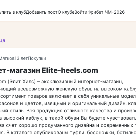
упить в клуб
Добавить пост
О клубе
Войти
Фрибет ЧМ-2026
ца
Мягков
13 лет
Покупки
т-магазин Elite-heels.com
.com (Элит Хилс) – эксклюзивный интернет-магазин,
яющий всевозможную женскую обувь на высоком кабл
сортимент товаров включает в себя уникальные модел
фасонов и цветов, изящный и оригинальный дизайн, кл
ый стиль. Вся продукция отличного качества и произв
 высокий каблук, в такой обуви Вы будете чувствоват
за счет хорошо продуманного дизайна и современных 
я. В каталоге опубликованы туфли, босоножки, ботильо