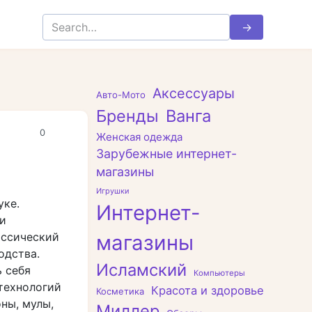
Search
for:
Аксессуары
Авто-Мото
Бренды
Ванга
0
Женская одежда
Зарубежные интернет-
магазины
Игрушки
уке.
Интернет-
и
ассический
магазины
одства.
Исламский
ь себя
Компьютеры
технологий
Красота и здоровье
Косметика
ны, мулы,
Миллер