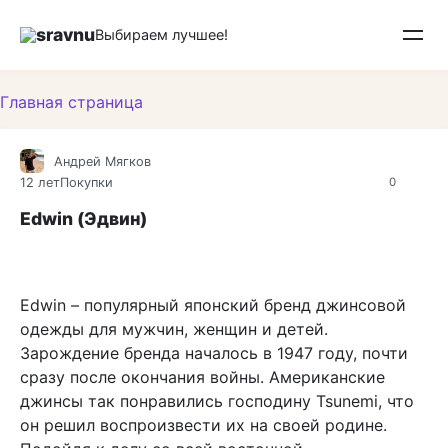
Перейти
sravnu
к
Выбираем лучшее!
контенту
Главная страница
Андрей Мягков
12 лет
Покупки
0
Edwin (Эдвин)
Edwin – популярный японский бренд джинсовой
одежды для мужчин, женщин и детей.
Зарождение бренда началось в 1947 году, почти
сразу после окончания войны. Американские
джинсы так понравились господину Tsunemi, что
он решил воспроизвести их на своей родине.